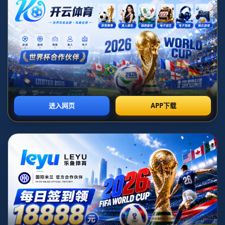
穆帅若被解雇解约金再创新纪录，生涯总
额达1.1亿镑
by c7网页版
2026-07-07T21:32:01+08:00
揭秘穆帅生涯解约金总额将
达1.1亿镑背后的故事
对于足球界来说，穆里尼奥无疑是一个传奇的名字。他的
执教风格充满着个人色彩，既带来无数荣誉，也伴随着巨
大争议。但除了数据和奖杯，他的“解约金传奇”同样令人
瞩目。如果有一天穆帅再次被解雇，解约金将创历史新
高，这一现象也将他推向全球最昂贵主帅之列。
顶级教练背后的高额解约金逻辑
一次解约，即可能带来数千万镑的赔偿。这不仅仅是足球
界的普遍现象，也是穆里尼奥职业生涯的一个突出特点。