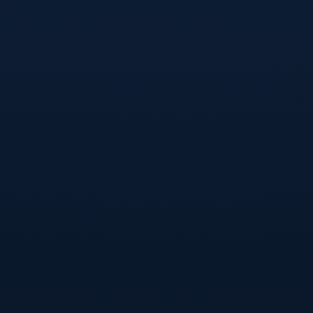
下一篇
阿尔特塔：球队表现令人失望，我需承担
主要责任
相关文章