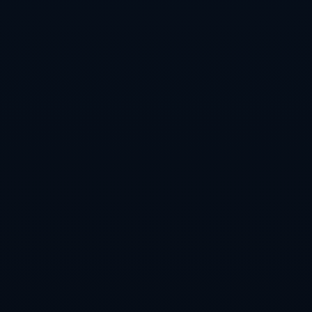
热门新闻
2026世界杯直播安卓入口地址
2026-08-08