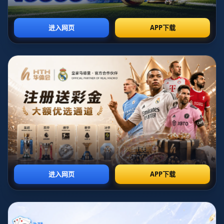
他的合同往往条款严密，一旦提前终止，俱乐部需支付巨
额赔偿。以英超为例，切尔西的两次解雇穆帅已支付了超
过3000万镑，而曼联则在2018年支付了超过1900万镑的
解约金。
俱乐部愿意支付如此高额解约金，究其原因，与穆帅的
执
教能力和市场价值
息息相关。他不仅能在短时间内带队取
得成果，亦能成为球队商业化运作的标志性人物。这也是
为何无论是在英超、西甲还是意甲，他都能获得大合同，