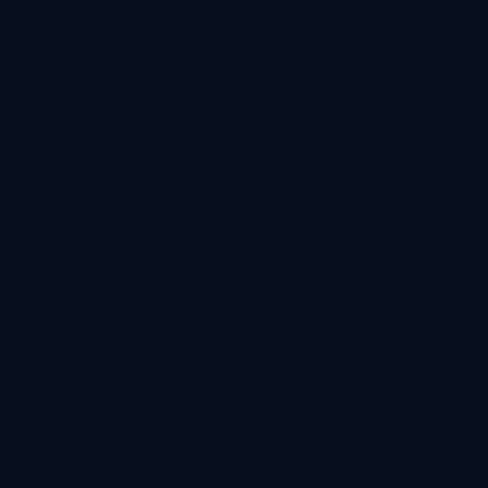
2026-08-07
文班亚马30分复出难救主，
阿尔达马关键盖帽助灰熊击
败马刺