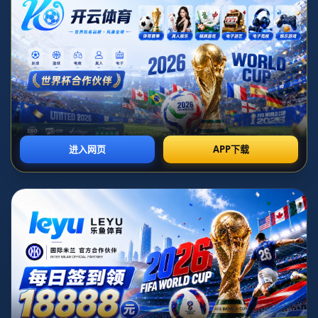
南基一：换人策略屡次失利，我作为主教
练必须担责
by c7网页版
2026-07-07T21:32:01+08:00
南基一：遗憾换人效果不佳 作为主帅需承担责任
在足球比赛中，教练的临场指挥往往决定着比赛的走向，
而换人调整更是关键一环。近期，某球队主教练南基一在
赛后坦言，自己对每次换人效果不佳感到遗憾，并主动表
示作为主帅需要承担责任。这番表态不仅展现了他的担
当，也引发了外界对教练战术调整能力的讨论。本文将围
绕南基一的反思，探讨换人策略的重要性以及主教练在其
中的责任。
换人策略：比赛胜负的关键
转折点