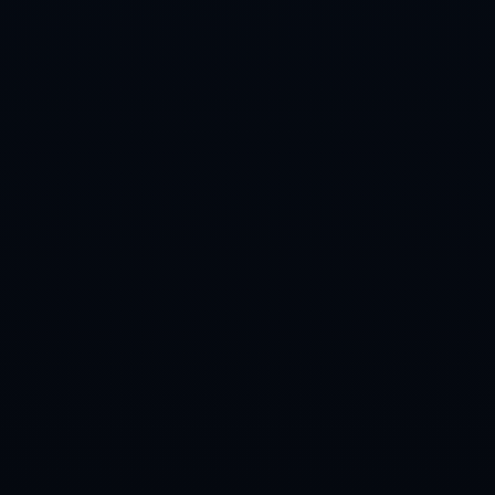
18178597148
热线电话
栏目介绍
关于我们
产品服务
新闻中心
联系我们
友情链接
友情链接