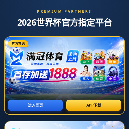
0832-8260972
admin@008486.com