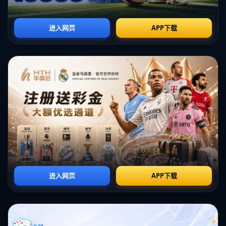
返回首页
订阅新闻通讯
随时了解我们的最新动态！订阅我们的时事通讯即可收到独家内
容和特别优惠。
订阅我们的服务
首页
关于c7网页版
服务
团队
新闻中心
联系c7网页版