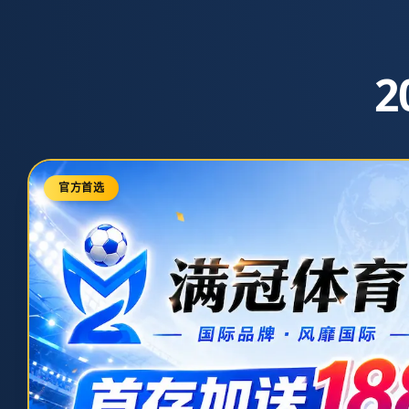
网站首页
关于我们