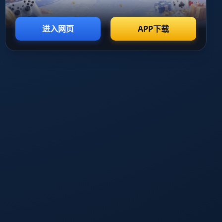
本网站专注于推广新鲜、优质的农产品，连
接消费者与农民。用户可以在这里找到各类
新鲜水果、蔬菜和有机食品，享受直接从田
间到餐桌的便捷服务。我们致力于支持当地
农民，推动可持续农业发展。同时，平台上
还有关于营养与健康的文章，帮助用户更好
地了解食材与饮食。我们的目标是为用户提
供健康、美味的选择，促进绿色消费。
咨询表单