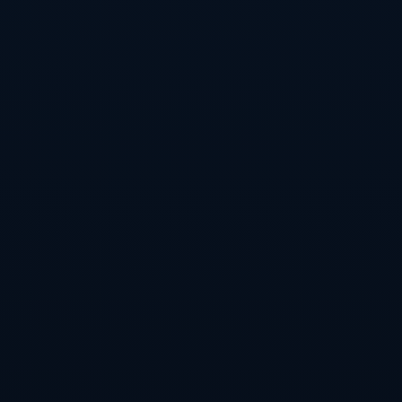
现在监管规则的统一和执行尺度的一致性 包括裁判标
同小组之间 对黄牌停赛 外援使用 年龄界定等规则的
侵蚀 这也是为何近几年国际足联不断强调通过集中培
在视频助理裁判技术逐渐下沉到预选赛层面的背景下
重要组成部分