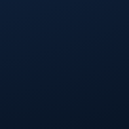
热门新闻
林葳狂砍36分刷新赛季纪
录 南京上演逆转好戏力克
四川
2026-08-09