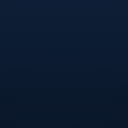
热议焦点的原因 在于场内外博弈的交织 随着外围赛商
各类数据产品和预测服务都围绕预选赛展开 一旦赛程
技公平构成挑战 也会对相关产业链造成冲击 对各方来
才能在微观层面放大投入的价值
中 他们为冲击名额进行了系统性投入 包括升级训
据平台来优化球员负荷监控 然而随着疫情导致赛程
客场 关键球员因疲劳和伤病缺席了最重要的两场比赛
映出外围体系在极端情况下缺乏稳定的应对方案 这
 而是会实实在在改变球队命运的现实变量