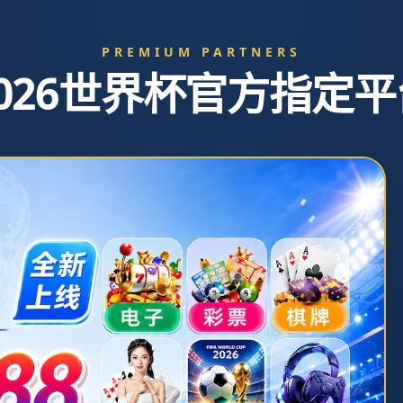
产品服务
新闻中心
联系我们
新闻中心