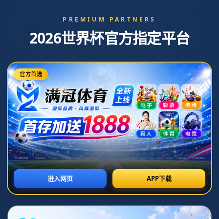
新闻中心
首页
新闻中心