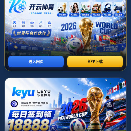
2026世界杯下注安全
by c7网页版
2026-07-07T21:32:01+08:00
2026世界杯下注安全全方位避坑指南
每到世界杯，体育迷的激情都会被彻底点燃，而围绕赛事
的线上下注也在全球范围内急速升温。距离2026世界杯
越来越近，“2026世界杯下注安全”正在成为许多球迷绕
不开的话题。一方面，合理娱乐、合规投注能为观赛增添
乐趣；大量不合规平台、信息泄露风险以及各类诈骗陷
阱，也在悄然盯上毫无防备的用户。如何在享受赛事的尽
量保护个人资金与隐私安全，成为一个值得认真思考的现
实问题。
理解2026世界杯下注安全的核心含义
所谓2026世界杯下注安全，并不仅仅是“不要被骗”这么
简单，而是一个综合性的概念，涉及法律合规性、平台资