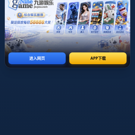
在世界杯期间，一些所谓的“国际平台”或“境外网站”会以
“高赔率”“即时返奖”等噱头吸引用户注册，但很多用户忽
视了一个关键问题——这些平台在所在国是否具备合法牌
照，在你所在地区是否被明令禁止。如果平台不具备合法
监管资质，一旦出现资金无法提现、后台操控赔率等情
况，用户几乎没有任何维权渠道。在2026世界杯下注之
前，务必确认以下几点：平台是否公开展示其执照信息；
监管机构是否可信；是否能在官方网站或权威监管网站上
查询到相关资质。一些用户抱着“只玩一点没关系”的侥幸
心理，最终不仅损失本金，还可能牵扯法律风险。