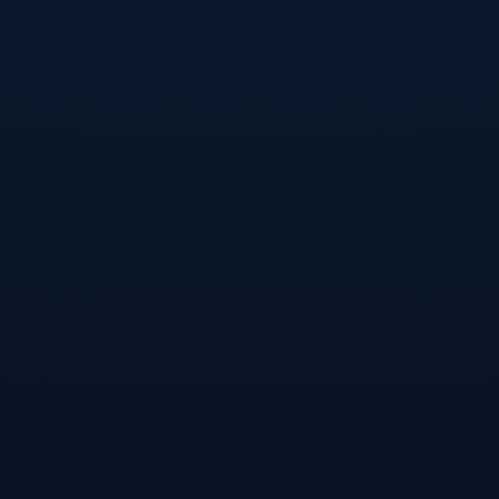
本。许多严重的资金危机，不是来源于某一场比赛，而是
源于在情绪失控状态下连续做出的错误决策。对于容易上
头的用户，可以在比赛前就设定好时间和金额限制，通过
理性规划降低冲动行为。
利用正规信息渠道提升判断力
在2026世界杯期间，赛事信息会极为庞杂，真假消息交
织，一些所谓“内部爆料”“操盘内幕”本身就是为了配合非
法平台进行营销。要提升下注安全水平，建议多参考公开
透明、可验证的专业数据与分析，而不是依赖没有来源的
“神秘情报”。通过正规体育媒体、权威数据网站了解球队
状态、伤病情况和战术特点，可以在一定程度上避免受情
绪操控而做出极端决策。对任何声称“百分百命中”“零风险
套利”的宣传，都应该保持高度怀疑——在真实的竞技体育
中，不存在绝对稳胜的结果。
自我保护意识是应对风险的根本
综合来看，2026世界杯下注安全既取决于外部环境，也
取决于个人态度与行为习惯。选择合规平台、重视隐私保
护、远离高收益诱惑、保持理性心态，是构成安全体系的
几大支柱。从更长远的角度看，把注意力更多放在比赛本
身的技战术和球队故事上，而不是投注输赢，可以让整个
世界杯体验更加轻松、健康。当你真正理解“安全”不仅关