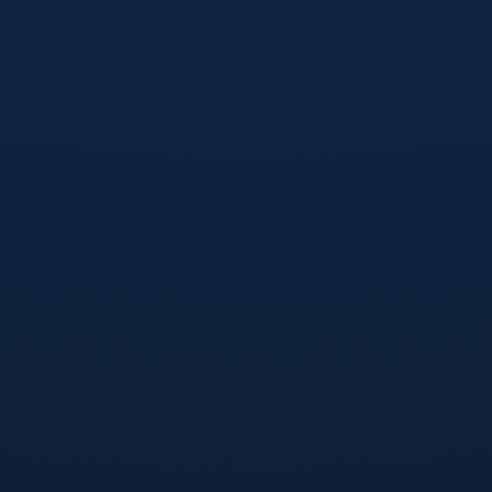
平台选择与资质辨别的实用要点
从安全角度出发，下注平台的选择远比赔率高低更重要。
选择平台时，可以重点关注三方面：其一是监管背景，例
如是否接受知名博彩监管机构监管；其二是平台透明度，
包括是否公开规则说明、赔率计算方式、结算时间等；其
三是风控与技术保护，例如是否采用加密传输技术、是否
支持双重验证等。很多不安全网站的共同特征是页面粗
糙、条款含糊、宣传极端夸张，还常常通过不明链接或社
交群拉人。在2026世界杯这样的大型赛事临近时，这类
平台会集中出现，此时更需要提高辨别能力。
资金安全与支付方式的隐性风险
围绕2026世界杯下注安全，资金管理是绕不开的重点。
一些风险平台会诱导用户通过非正规渠道充值，例如个人