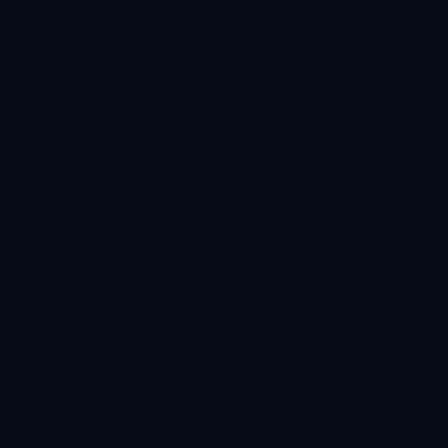
咨询表单
热门新闻
2026世界杯盘口安全官方
2026-08-09