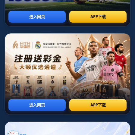
质、资金安全、隐私保护、理性下注与风险控制等多个层
面。只有在这些维度上都做好基本功，才能在2026世界
杯开赛期间，尽量避免常见风险。在部分国家或地区，体
育博彩本身具有严格法律限制甚至被禁止，因此在讨论下
注安全之前，首先要明确当地的法律环境，避免因为不了
解规则而承担法律责任。
法律与合规性是安全下注的第一道门槛