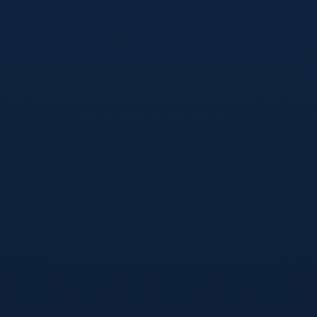
奇数 中区偶数 大区随机”的配置策略 谭向阳在007期的奇
偶号码解析中 也更强调这种结构化选胆方法 比如 若近期
奖号小区偶数扎堆出现 则在007期适当增加小区奇数的比
重 既保持了奇偶平衡思维 又兼顾区间轮动逻辑 这种二元
交叉筛选 比单纯盯着某个热号或连号更具整体性
案例分析 一注从无序到有序的构建过程
以某位彩民准备为007期构建一注号码为例 他起初随意在
心里想出了一组组合 例如 03 05 11 18 26 31 蓝球08 表面
看起来杂乱无章 如果按照谭向阳的奇偶解析框架进行拆解
可以发现 红球部分呈现出4奇2偶结构 区间上小号区3个
中号区1个 大号区2个 这样的分布在历史统计中属于较常
见类型 并不过分极端 但进一步审视会发现 小号区全部为
奇数 中号区与大号区的偶数稍显集中 若综合007期之前几
期的走势数据显示 小号偶数连续走冷 那么彩民可以在这
组号码基础上适度调换 比如将11替换为10 或将18调整为
17 在不改变整体奇偶比例的前提下 让结构更贴近区间与
奇偶交叉平衡的思路 这样 一注看似凭直觉胡乱选出的号
码 就在奇偶解析的辅助下被进行了一次有逻辑的重塑
蓝球奇偶选择的辅助逻辑
很多人只关注红球而忽略蓝球 但蓝球在双色球中奖结构中