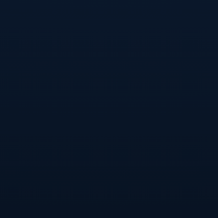
构化思维本身 它可以被迁移到后续每一期的选号实践之中
上一篇
劳塔罗建功奥古斯托低射破网 国米2-1险胜
阿拉木图凯拉特
下一篇
015期祥子福彩3D预测：双胆推荐号码
相关文章