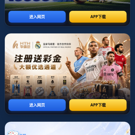
是简单的随机组合 更是一场关于概率 心态与方法论的综
合博弈 007期谭向阳双色球预测中的奇偶号码解析之所以
受到讨论 正是因为在庞大的历史数据中 奇偶分布往往呈
现出某种相对稳定的节奏 文章将围绕这一期为线索 从整
体思路到细节拆解 帮助读者理解如何在不迷信所谓“神奇
公式”的前提下 合理参考奇偶比例 热冷表现与区间结构 在
保证理性投注的同时 让选号过程更有逻辑性和方向感
奇偶号码解析的核心意义
在双色球玩法中 红球从33个号码中选出6个 蓝球从16个
号码中选出1个 看似完全随机 但从长期统计视角出发 奇数
与偶数的比例会呈现出相对集中的分布区间 谭向阳在对
007期做出预测时 重点放在奇偶组合的平衡与倾斜问题上
他并不是企图“算出”准确的中奖号码 而是通过大量往期资
料分析 提炼出更具参考价值的结构性特征 例如 偏奇 2 4 6
个奇数 或偏偶 1 3个奇数 的分布概率差异 这类信息虽然无
法保证命中 但可以有效避免一些明显极端且历史上罕见的
奇偶模式
历史数据中的奇偶规律解读
如果将往期的红球中奖号码按照奇偶数量进行分类 不难发
现 纯奇或纯偶的组合出现频率极低 大部分期次集中在3奇