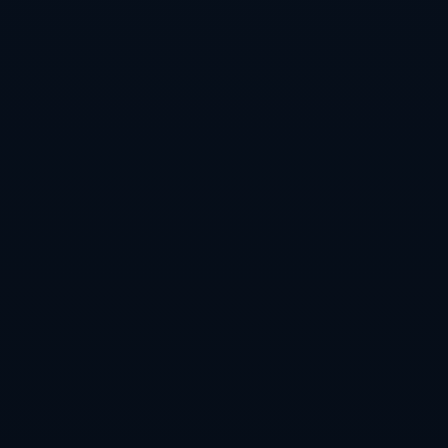
关于C7网页版
C7网页版
本网站专注于推广新鲜、优质的农产品，连接消费者
与农民。用户可以在这里找到各类新鲜水果、蔬菜和
有机食品，享受直接从田间到餐桌的便捷服务。我们
致力于支持当地农民，推动可持续农业发展。同时，
平台上还有关于营养与健康的文章，帮助用户更好地
了解食材与饮食。我们的目标是为用户提供健康、美
味的选择，促进绿色消费。