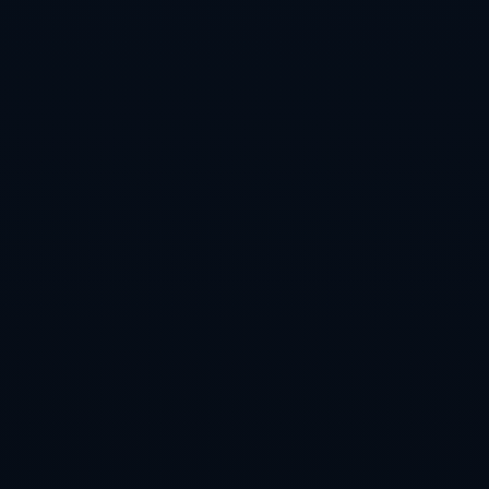
咨询表单
热门新闻
里尔战平马赛：平局背后藏遗憾