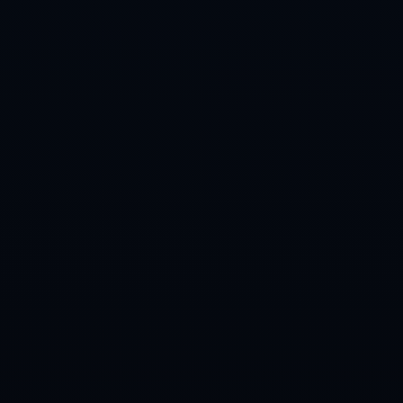
18178597148
热线电话
栏目介绍
关于我们
产品服务
新闻中心
联系我们
友情链接
友情链接