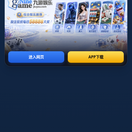
3偶 4奇2偶 2奇4偶这三种结构附近 这意味着 在进行007
期号码构建时 完全依照“要么全奇要么全偶”的冲动式选择
实际上是在对概率的明显不尊重 谭向阳在分析中会优先排
除这种过于极端的形态 将主要精力放在概率更集中的奇偶
比例上 这种做法的优势在于 帮助彩民把注意力聚焦在更
高性价比的组合结构上 而不是在无边界的号码空间中盲目
试错
007期视角下的奇偶平衡思路
针对007期 双色球此前若连续多期出现偏奇或偏偶走势 例
如连续几期奇数明显占优 那么从回归均衡的思路去看 适
当向3奇3偶或2奇4偶结构倾斜 是一种相对理性的尝试 这
并不是简单的“补涨”式思维 而是从大数规律角度出发 认为
长周期内奇偶出现概率趋于均衡 如果某一段时间偏离过大
后期回归中庸区间的可能性会被放大 当然 这种判断仍然
是概率上的倾向 而不是必然结果 因此在007期的预测中
保持一到两注略偏奇 或略偏偶的备选单 依然具备必要性
可以在回归均衡与延续趋势之间做风险分散
区间分布与奇偶结构的联立分析
单纯讨论奇偶数量往往不够精细 更有价值的是在区间层面
进行联立分析 将红球划分为小号区 01至11 中号区 12至22
大号区 23至33 在此基础上融合奇偶结构 形成类似“小区