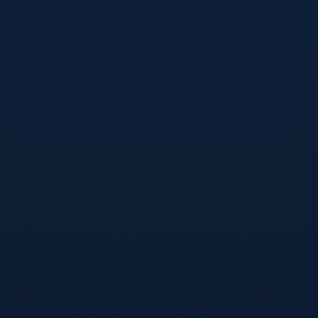
的权重非常高 虽然单号区间较小 仅1至16 但奇偶分布同样
值得参考 在007期预测中 谭向阳的思路是 将蓝球视为对
红球奇偶结构的一种微调工具 如果当期红球已经倾向偏奇
那么蓝球适当向偶数靠拢 可以在整体结构上塑造出平衡感
反之亦然 当然 蓝球走势往往波动较快 不宜过度依赖所谓
“长冷必出”的迷思 更合理的方式是 把蓝球的奇偶选择与红
球搭配考虑 让整注号码在大框架上呈现一种相对自然的奇
偶分布
奇偶冷热与节奏感的把握
在007期谭向阳双色球预测中 对奇偶冷热状态的判断是一
个重要辅助视角 所谓冷热 一般指近期出现频率较高或较
低的走势形态 例如 如果近十期中 4奇2偶结构反复出现 而
3奇3偶明显挂零 那么在权衡007期走势时 就可以适度为3
奇3偶留出一到两注机会 这并不意味着热的形态会立刻转
冷 但从节奏感来看 过度追随同一模式 往往会使投注结构
缺乏变化 增加集中风险 通过在冷热之间保持有节制的摇
摆 彩民可以在同样的投入下 拉开结构差异 提高不同走势
下的覆盖率
理性投注与奇偶预测的边界