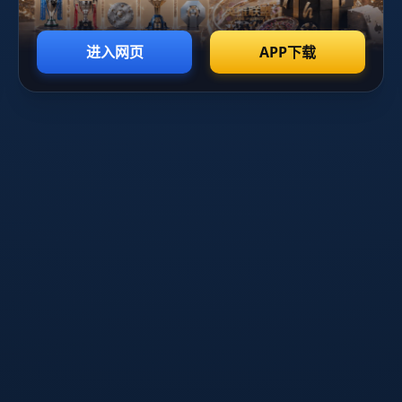
这场拜仁慕尼黑的胜利中，凯恩梅开二度、奥利塞
光，更像是一场关于进攻体系、角色分工以及欧冠
小组赛，更像是拜仁向整个欧洲发出的宣言——他们
一切犹疑的超级强队。
两连胜，主题可以概括为一句话——通过立体化进攻体
联动，构成了拜仁前场最具威胁的三角结构：一人
场的有序推进和边后卫的宽度拉扯，形成对对手防
光，而是体系成熟催生的集体高效。