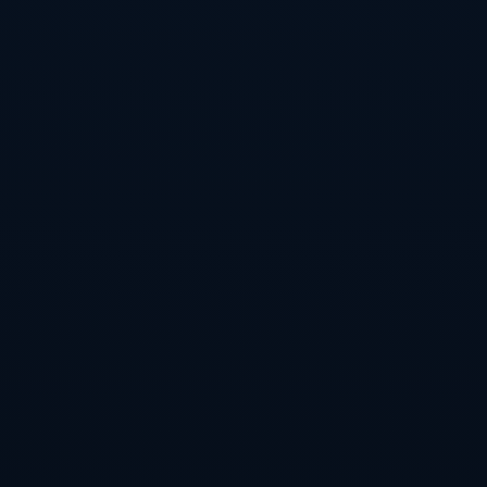
现出几大关键特征。其一是中路控制与边路爆破并
而是通过耐心的倒脚与节奏变化，等待奥利塞和杰
旦边路获得优势，他们就会迅速通过传中、低平球
高位逼抢的决心与层次。即便在比分领先的情况
使对手难以从容组织反击。这种态度，是拜仁能够
不满足于现有比分，而是希望通过持续压迫不断扩大
仁并非没有承受考验。对手在一段时间内通过快速
也打进一球。这从侧面提醒拜仁，即便在强势的进
。但从整体走势来看，拜仁在丢球之后快速完成自
在防守转换中的保护更加积极，边后卫压上时的补位
的风险。
场拜仁5-1豪取欧冠两连胜的胜利，很大程度上是对
凯恩开始，拜仁就致力于构建一套以“中锋支点+双
恩提供终结与做墙，奥利塞与杰克逊从侧翼或半空间
通过这套结构，拜仁成功地在保证控球的前提下，
边路传中或个人突破的模式相比，更趋向于多点开