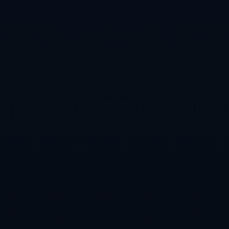
热门新闻
孙颖莎4-0横扫刘炜珊 顺利挺进全
运会乒乓女单16强
2026-08-10
2026世界杯下注最新地址最佳
2026-08-10