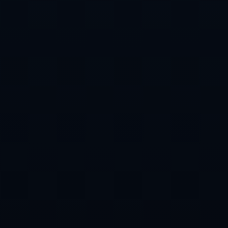
c7网页版-c7pg电子娱乐平台官网入口
✅008486.com✅【格格推荐】是顶级信誉平台,在线提
供:◥官网、登录、入口、官方、网站、平台、网址、网页
版、手机版、全站app下载◤,欢迎您的加入!平台提款火速,
网站信誉,双击注册登录,提供手机版app官方网页用户端下
载安装注册,欢迎登入官网入口体验!