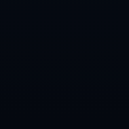
18178597148
热线电话
栏目介绍
关于我们
产品服务
新闻中心
联系我们
友情链接
友情链接