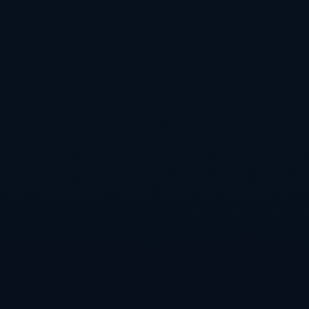
关于C7网页版