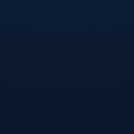
下一篇
四年前今日欧文踩字母哥致脚踝重伤无奈
赛季报销
相关文章