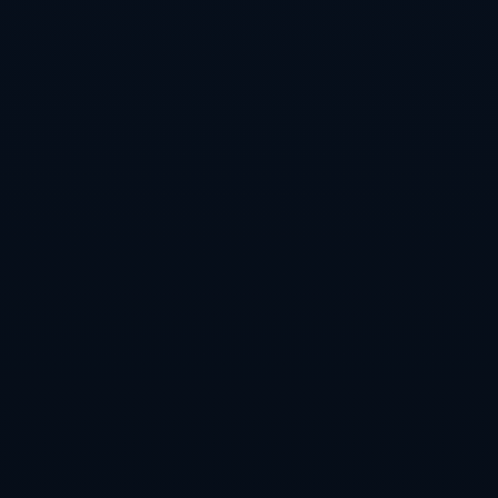
致力于支持当地农民，推动可持续农业发展。同时，
平台上还有关于营养与健康的文章，帮助用户更好地
了解食材与饮食。我们的目标是为用户提供健康、美
味的选择，促进绿色消费。
咨询表单