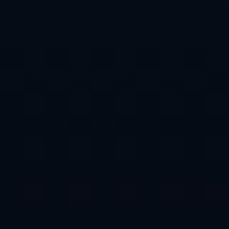
助勇士逆袭绿军”
2026-08-07
绿军西部6连客恐怖统治，场均狂
胜17.8分！
2026-08-07
关注我们