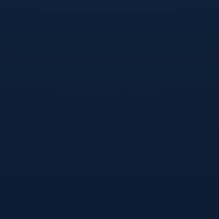
骑士队就是东部赛区中实力与经验的代表，而哈利伯顿则
是新时代年轻核心的象征。他的这番话无形中将自己的职
业追求与骑士队的标杆地位联系在一起。这不仅仅是一场
比赛的意义，更是一种榜样的定位，在对“最强”的追逐过
程中，步行者队有机会塑造属于他们的团队文化。
当哈利伯顿谈到击败骑士的重要性时，他不仅是在强调球
队的目标，也是在传递一种无畏竞争的精神。如此关键的
对阵，无疑是步行者队迈向未来巅峰的重要一步。
上一篇
国际米兰官宣齐沃执掌教鞭开启新征程
下一篇
兰德尔抛投失手 戈贝尔双手补扣逆天