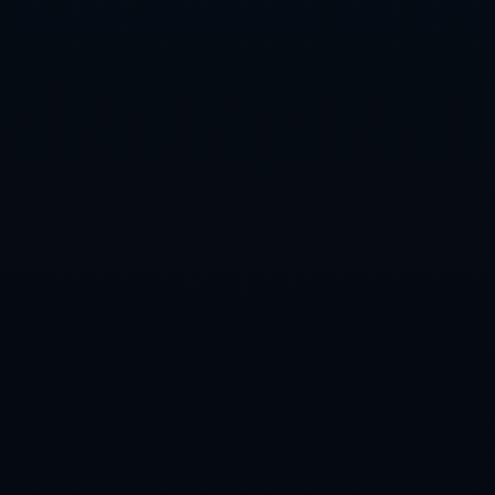
c7网页版-c7pg电子娱乐平台官网入口
✅008486.com✅【格格推荐】是顶级信誉平台,在线提
供:◥官网、登录、入口、官方、网站、平台、网址、网页
版、手机版、全站app下载◤,欢迎您的加入!平台提款火速,
网站信誉,双击注册登录,提供手机版app官方网页用户端下