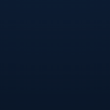
相关文章
2026-08-07