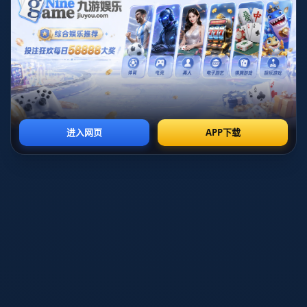
断与实力强劲的队伍交手可以加速成长，而这种“正面交
锋”的态度不仅能激励自己，也为步行者队注入了以战养
战的团队精神。
步行者队与骑士的实际交锋：数据和分析
从过去几个赛季的历史交锋来看，步行者与骑士的比赛总
是充满张力。数据统计显示，骑士队在篮板、攻防转换效
率上略占优势，尤其是在防守端表现出色。而步行者队的
强点在于进攻端的速度，他们凭借哈利伯顿的组织能力和
年轻阵容的运动能力，有时可以打出高效的快攻节奏。
但问题在于，当面对像骑士这种阵地防守强悍的队伍时，
哈利伯顿和步行者队需要找到突破口，尤其是在阵地进攻
中需要更多的耐心和变化。
哈利伯顿的个人成长路径
作为步行者队的核心，哈利伯顿正在展示自己作为一名顶
级控卫的潜力。他不仅组织能力出众，而且得分能力逐渐
提升。此外，他在场上的领导力也开始显现——与骑士队
的交锋正是一个体现领袖气质的绝佳机会。如何在高强度
比赛中找到自身突破点并带动队友，是哈利伯顿必须面对
的重要课题。
榜样的力量：比赛鉴赏与巅峰意义