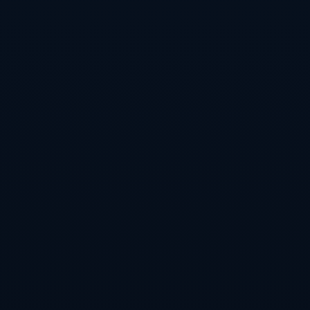
关于C7网页版
C7网页版
本网站专注于推广新鲜、优质的农产品，连接消费者
与农民。用户可以在这里找到各类新鲜水果、蔬菜和
有机食品，享受直接从田间到餐桌的便捷服务。我们