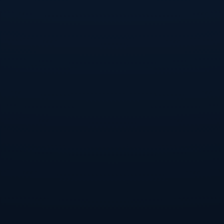
CROCO三局豪取14／11／
16，斩获BRO对阵DNF系列赛
MVP