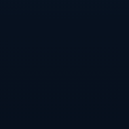
2026-08-07
曾效力于曼联的天才双足齐
飞：欧冠梅开二度+荣膺
MVP！20