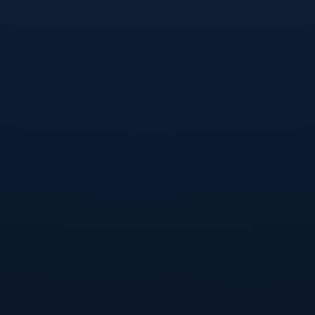
中国女排拼尽全力 2-3惜败土耳其无缘完美
收官
下一篇
沃特金斯：荣登维拉英超历史射手榜首，
成就非凡！
相关文章