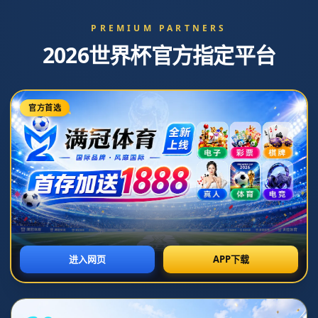
新闻中心
首页
新闻中心