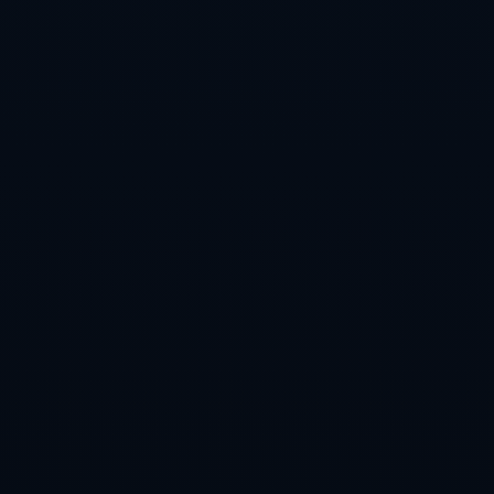
世界杯直播平台最佳
2026-08-09
末节决胜 阿门反击三分惜败 火箭
三节落后勇士8分
2026-08-09
“春日奔跑：自然中的运动时光”
2026-08-09