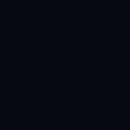
c7网页版-c7pg电子娱乐平台官网入口
✅008486.com✅【格格推荐】是顶级信誉平台,在线提
供:◥官网、登录、入口、官方、网站、平台、网址、网页
版、手机版、全站app下载◤,欢迎您的加入!平台提款火速,
网站信誉,双击注册登录,提供手机版app官方网页用户端下
载安装注册,欢迎登入官网入口体验!
18178597148
热线电话
栏目介绍
关于我们
产品服务