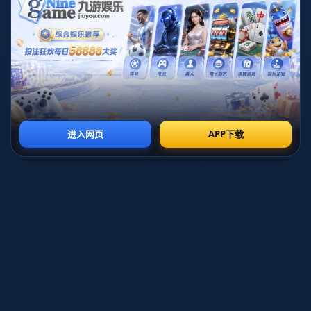
胜。这不仅是一场胜利，更是对他个人能力的最好证明。
这样的案例表明，什琴斯尼不仅仅是一名门将，更是巴萨
战术体系中不可或缺的核心。
心理素质与经验：什琴斯尼
的独特优势
除了技术层面的表现，什琴斯尼的心理素质和丰富经验也
是他成功的关键。作为一名征战多年的老将，他曾在意甲
和欧冠赛场上面对过无数高压时刻。来到巴萨后，他将这
种沉稳带到了球队中。无论比赛多么胶着，他都能保持专
注，甚至在关键时刻鼓舞队友士气。这种
领袖气质
让年轻
球员受益匪浅，也为巴萨的整体表现增添了稳定性。
未来可期：什琴斯尼与巴萨
的共同成长
随着赛季的深入，什琴斯尼的表现无疑让球迷对巴萨的未
来充满期待。他的到来不仅填补了球队在门将位置上的空
缺，更为整个后防线注入了信心。可以预见，只要他继续
保持这样的状态，
不败纪录
和
零封次数
还将不断刷新。而
对于巴萨来说，拥有一位如此可靠的门将，无疑是冲击各
项冠军的重要保障。