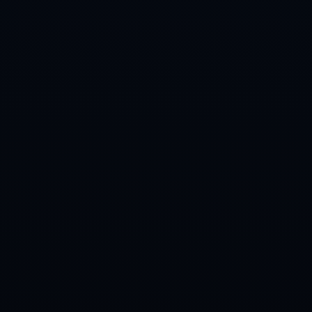
新闻中心
联系我们
友情链接
友情链接
联系我们
18178597148
admin@008486.com