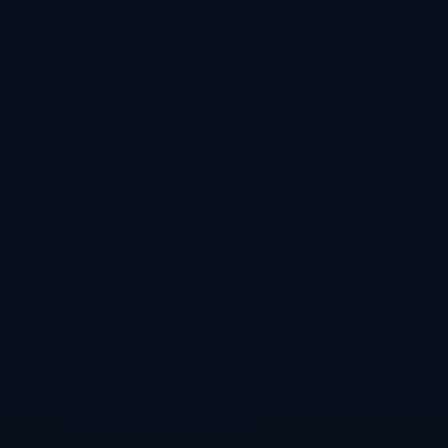
关于C7网页版
C7网页版