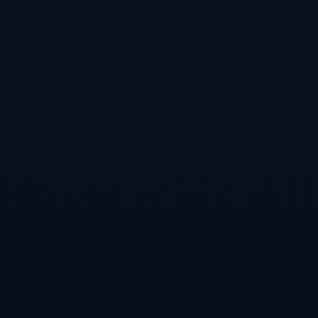
关于C7网页版