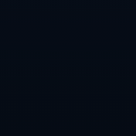
2026-08-08
英超争五激烈！纽卡赢1场锁定欧
冠，3队仅差1分，切尔西恐失手
2026-08-08
全运会霹雳舞女子组决赛 刘清漪
力克对手蝉联冠军
2026-08-08
关注我们