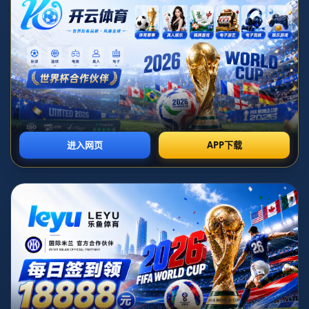
高诗岩发挥全面，尽管投篮不佳依旧贡献
多项数据
by c7网页版
2026-07-07T21:32:01+08:00
高诗岩11分7篮板背后的表现值得深思
篮球场上，每一次数据统计都承载着努力与拼搏，而有时
候，这些数字的背后却隐藏着更深刻的故事。在最近一场
比赛中，高诗岩全场11投3中，三分3中0，虽然手感平
平，但他的综合数据依然不容忽视——11分、7篮板、5助
攻、4抢断。这场表现揭示了他的多面能力和场上的战术
价值。通过解析这场比赛，我们能更好地理解数据背后高
诗岩的实际价值。
手感不佳却影响全局
高诗岩在本场比赛中的投篮命中率并不理想，尤其是三分
线外3投0中，这对于一名后卫来说是一个明显的短板。然