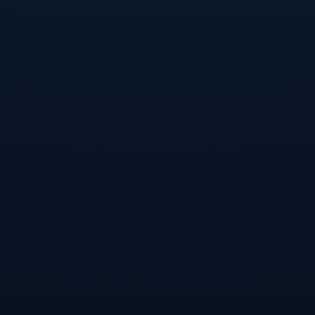
2026-08-08
法甲-阿格德破门巴黎阵容不
整 巴黎0-1不敌马赛遭遇赛季
首败