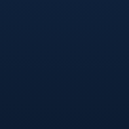
以类似案例为例，NBA球星德雷蒙德·格林也曾多次在得分
不高的情况下，通过助攻、防守和篮板为球队带来胜利。
这充分证明了一名球员的实际贡献需要从多维度分析，而
不仅仅停留在投篮得分上。
团队篮球中的重心角色
高诗岩的表现告诉我们，球队中往往需要这样的“粘合剂”
球员，他们在手感不佳或得分受限时，依然能够通过其他
方面为团队做出重要贡献。他的全场效率并非单一数据的
堆积，而是一种更深层次的价值体现。正因如此，高诗岩
在球场上的表现值得更多球迷去品味和研究。
关键词
：高诗岩表现、高诗岩数据分析、篮球防守价值、
团队篮球角色
上一篇
柏衍强势问鼎昆明网球公开赛男单冠军
下一篇