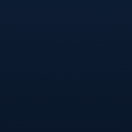
希尔德：我上半场填补了巴特勒的空缺，
他当时表现不够专注
相关文章